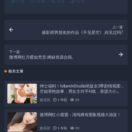
打赏
收藏
海报
链接
上一篇
摄影师男朋友的作品《不见星空》,你见过吗?
下一篇
微博网红月暖如梵音,稀缺资源合辑。
相关文章
绅士福利！IvitaminStudio绝版全3季剧情视图，
空姐香艳故事，男女主对手H戏，资源大小
1.02G百度云
娱乐区
1 年前
35
微博网红小鹿鹿：清纯稀有图集视频大放送！
娱乐区
1 年前
35