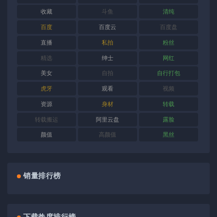
收藏
斗鱼
清纯
百度
百度云
百度盘
直播
私拍
粉丝
精选
绅士
网红
美女
自拍
自行打包
虎牙
观看
视频
资源
身材
转载
转载搬运
阿里云盘
露脸
颜值
高颜值
黑丝
销量排行榜