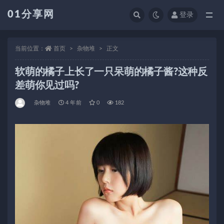
01分享网
登录
全部
当前位置：
首页
杂物堆
正文
软萌的橘子上长了一只呆萌的橘子酱?这种反
差萌你见过吗?
杂物堆
4 年前
0
182