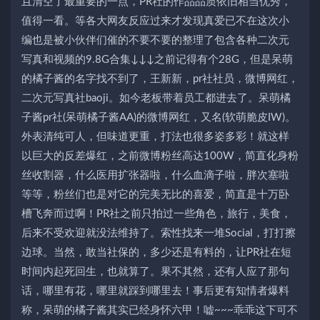
且清空了最重要的一点，PR社的作品品质依旧相当优秀，
值得一看。等各大网友反应过来才发现真爱已不在这次小
编也是被小伙伴们催的不要不要的整理了包含各种二次元
写真和视频的9.8G合集↓↓↓之前记得有个28G，但是呆萌
的橘子酱的名字找不到了，王新新，pr社社员，微博网红，
二次元写真社baoji。如今老板带着员工都进去了。呆萌橘
子酱pr社(呆萌橘子酱AA)的微博网红，又名(软萌脆皮IW)。
外表清纯可人，但味道更重，打法也很多姿多彩！就这样
以巨大的反差爆红，之前微博粉丝高达100W，简直化身粉
丝收割器，什么医用扩张器啦，什么血滴子啦，胖次塞啦
等等，粉丝们也是对它的完美无比的喜爱，简直是十万卧
槽飞奔而过啊！PR社之前只拍过一些角色，旅行，美食，
后来不受欢迎就没法维持了。索性找来一堆Social，打打擦
边球。当然，敢当社保的，多少还是有料的，让PR社在短
时间内起死回生，也就算了。果不其然，还有人应了那句
话，哪里有花，哪里就踩到哪里去！事后更有知情者爆料
称，呆萌的橘子酱其实已经身怀六甲！嘘~~~乖乖这下可不