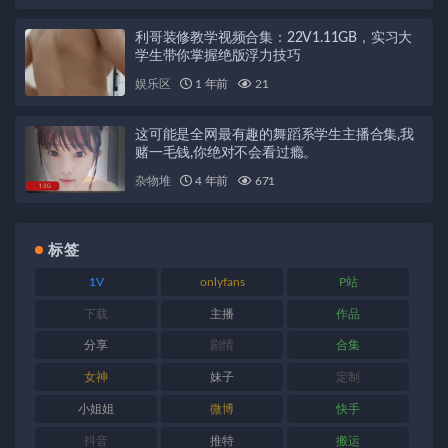
利哥装修教学视频合集：22V1.11GB，实习大
学生带你掌握绝版浮力技巧
娱乐区
1 年前
21
这可能是全网最有趣的舞蹈系学生主播合集,我
赌一毛钱,你绝对不会看过瘾。
杂物堆
4 年前
671
标签
1V
onlyfans
P站
下载
主播
作品
分享
剧情
合集
女神
妹子
定制
小姐姐
微博
快手
抖音
推特
搬运