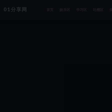
01分享网
首页
娱乐区
学习区
吐槽区
全部