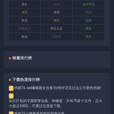
美女
自拍
自行打包
虎牙
观看
视频
资源
身材
转载
转载搬运
阿里云盘
露脸
颜值
高颜值
黑丝
销量排行榜
下载热度排行榜
伪娘TS xixi曦曦最全合集!你绝对没见过这么可爱的伪娘!
1
2
自行打包的芋圆呀呀合集，4k修复，共有70多个文件，总大
小超过100G，可通过百度盘下载。
最新TS小舞酱最新精彩刺激合集
3