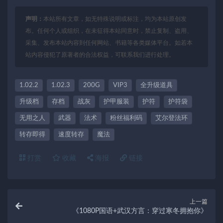
声明：
本站所有文章，如无特殊说明或标注，均为本站原创发
布。任何个人或组织，在未征得本站同意时，禁止复制、盗用、
采集、发布本站内容到任何网站、书籍等各类媒体平台。如若本
站内容侵犯了原著者的合法权益，可联系我们进行处理。
1.02.2
1.02.3
200G
VIP3
全升级道具
升级档
存档
战灰
护甲服装
护符
护符袋
无用之人
武器
法术
粉丝福利码
艾尔登法环
转存即得
速度转存
魔法
打赏
收藏
海报
链接
上一篇
《1080P国语+武汉方言：穿过寒冬拥抱你》