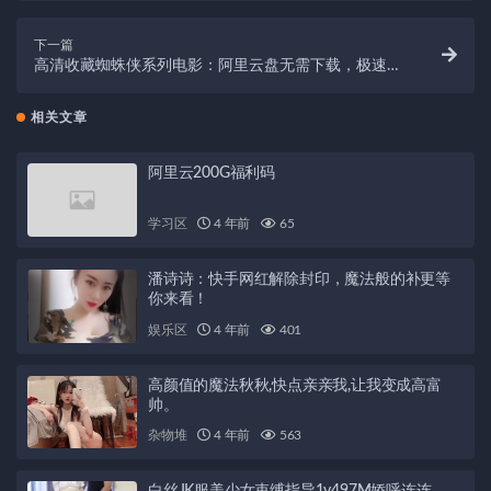
下一篇
高清收藏蜘蛛侠系列电影：阿里云盘无需下载，极速在
线，视频原画，倍速播放！
相关文章
阿里云200G福利码
学习区
4 年前
65
潘诗诗：快手网红解除封印，魔法般的补更等
你来看！
娱乐区
4 年前
401
高颜值的魔法秋秋,快点亲亲我,让我变成高富
帅。
杂物堆
4 年前
563