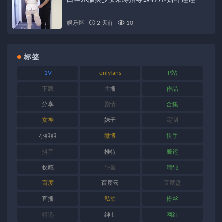
白丝JK服美少女束缚指导1v497M娇呼连连
娱乐区
2 天前
10
标签
1V
onlyfans
P站
下载
主播
作品
分享
剧情
合集
女神
妹子
定制
小姐姐
微博
快手
抖音
推特
搬运
收藏
斗鱼
清纯
百度
百度云
百度盘
直播
私拍
粉丝
精选
绅士
网红