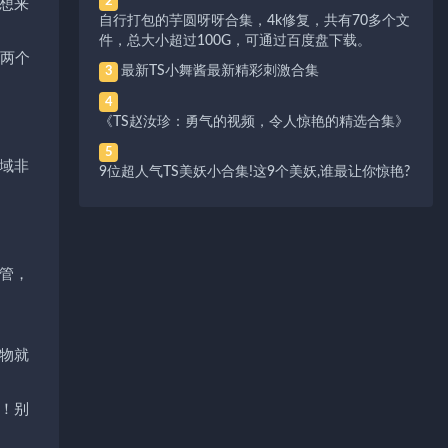
2
想来
自行打包的芋圆呀呀合集，4k修复，共有70多个文
件，总大小超过100G，可通过百度盘下载。
了两个
最新TS小舞酱最新精彩刺激合集
3
4
《TS赵汝珍：勇气的视频，令人惊艳的精选合集》
5
域非
9位超人气TS美妖小合集!这9个美妖,谁最让你惊艳?
管，
物就
！别