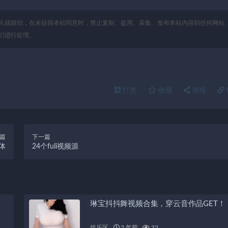
人或组织，在未征得本站同意时，禁止复制、盗用、采集、发布本站内容到任何网站
们进行处理。
打赏
收藏
海报
篇
下一篇
体
24个fuli视频源
琳宝抖抖舞视频合集，穿云音作品GET！
娱乐区
2 年前
32