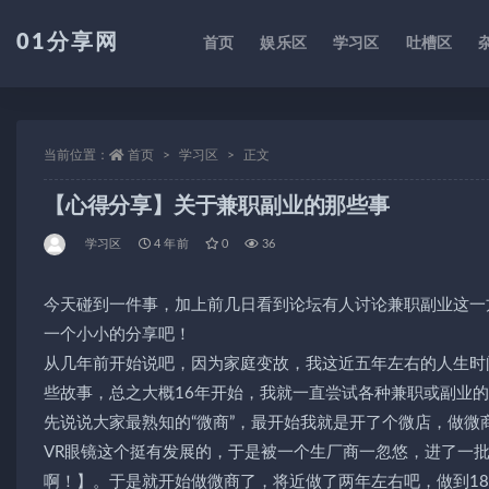
01分享网
首页
娱乐区
学习区
吐槽区
全部
当前位置：
首页
学习区
正文
【心得分享】关于兼职副业的那些事
学习区
4 年前
0
36
今天碰到一件事，加上前几日看到论坛有人讨论兼职副业这一
一个小小的分享吧！
从几年前开始说吧，因为家庭变故，我这近五年左右的人生时
些故事，总之大概16年开始，我就一直尝试各种兼职或副业
先说说大家最熟知的“微商”，最开始我就是开了个微店，做微
VR眼镜这个挺有发展的，于是被一个生厂商一忽悠，进了一
啊！】。于是就开始做微商了，将近做了两年左右吧，做到1