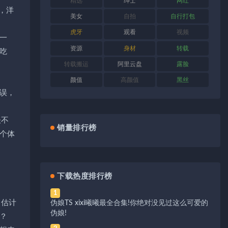
精选
绅士
网红
，洋
美女
自拍
自行打包
虎牙
观看
视频
一
资源
身材
转载
吃
转载搬运
阿里云盘
露脸
颜值
高颜值
黑丝
误，
谈不
销量排行榜
个体
下载热度排行榜
1
，估计
伪娘TS xixi曦曦最全合集!你绝对没见过这么可爱的
伪娘!
？