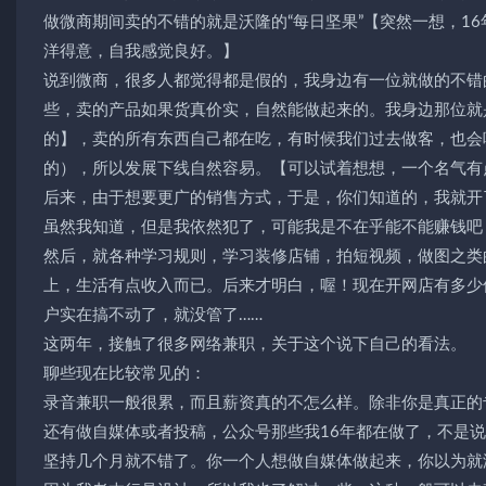
做微商期间卖的不错的就是沃隆的“每日坚果”【突然一想，1
洋得意，自我感觉良好。】
说到微商，很多人都觉得都是假的，我身边有一位就做的不错
些，卖的产品如果货真价实，自然能做起来的。我身边那位就
的】，卖的所有东西自己都在吃，有时候我们过去做客，也会
的），所以发展下线自然容易。【可以试着想想，一个名气有
后来，由于想要更广的销售方式，于是，你们知道的，我就开
虽然我知道，但是我依然犯了，可能我是不在乎能不能赚钱吧
然后，就各种学习规则，学习装修店铺，拍短视频，做图之类
上，生活有点收入而已。后来才明白，喔！现在开网店有多少
户实在搞不动了，就没管了……
这两年，接触了很多网络兼职，关于这个说下自己的看法。
聊些现在比较常见的：
录音兼职一般很累，而且薪资真的不怎么样。除非你是真正的
还有做自媒体或者投稿，公众号那些我16年都在做了，不是
坚持几个月就不错了。你一个人想做自媒体做起来，你以为就