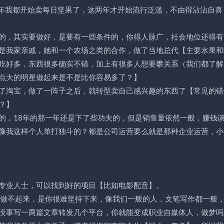
6年我都开始卖每日坚果了，这两年才开始流行泛滥，不由得沾沾自喜
的，其实要做好，是要有一些条件的，你得人脉广，社会地位还得有
是我家亲戚，她和一个农场之类的合作，做了当地总代【主要水果和
吃好多，东西很多确实不错，加上有很多人想要攀关系（我们都了解
点大的明星做起来是不是比你容易多了？】
了淘宝，做了一阵子之后，就转型卖自己感兴趣的东西了【常见的错
？】
的，18年的那一年还是下了些功夫的，但是销售量依然一般，赚钱
像我这样个人单打独斗的？都是公司运营要么就是那种企业运营，小
专业人士，可以找到好的项目【比如电影配音】。
说做不起来，是你很难坚持下来，像我们一般的人，文笔写作都一般
没事写一两篇文章转发几个平台，你就能变成职业自媒体人，做梦吗