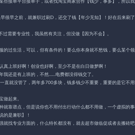
某些接单平台接单子，或者找淘宝商家合作【钱少，事多】，所以我
很早很早之前，就兼职过刷D，还交了钱【年少无知】！好在后来刷
只不过需要专业性，我虽然有关注，但没做【因为不会】。
服的过生活，可以，但有条件的！要么你本身就不愁钱，要么某个领
认真上班好啊！创业也好啊，至少不是在白日做梦啊！
年我还是有上班的，不然……电费都没得钱交了。
一直就没管了，两年多700多块，钱多钱少不重要，重要的是它不用
宝做起来。
种就靠谱点，但是说你也不用付出行动什么都不用做，一个虚拟的事
说的是兼职】！
强就找专业方面的，什么特长都没有，就去超市做临促或者去搬砖吧