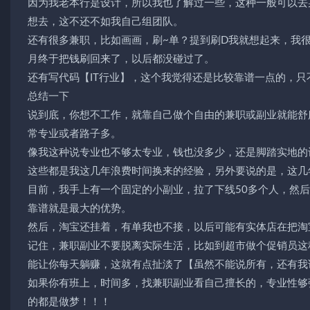
因为我老本行是设计，所以我也了解过一些，这种一般可以去
想去，这不还不如我自己组团队。
还有很多兼职，比如画画，刷~单？提到刷D我就想起来，我
月终于把钱刷回来了，以后都没碰过了。
还有写代码【IT行业】，这个我觉得还是比较靠谱一点的，
总结一下
说到底，你想不工作，就靠自己做个自由的兼职或副业就能舒
常专业或者路子多。
像我这种说专业也不够太专业，钱也没多少，还是脚踏实地的
这些都是我这几年浪费时间换来的经验，另外要说的是，这几
目前，我手上有一个固定的小副业，拉了下线50多个人，然后
靠谱就是最大的优势。
然后，淘宝还挂着，有单我也不接，以后可能有实体店在把淘
记住，兼职副业不要脱离实际生活，比如到超市做个促销员这
能让你每天躺赚，这就有点扯淡了【虽然不能说所有，还有我
如果你有班上，时间多，找兼职副业看自己擅长的，专业性够
的都是做梦！！！