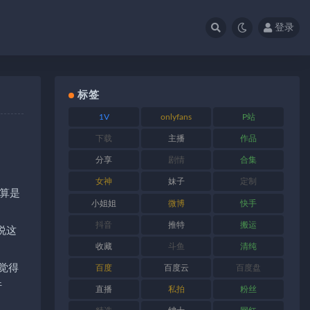
登录
标签
1V
onlyfans
P站
下载
主播
作品
分享
剧情
合集
女神
妹子
定制
算是
小姐姐
微博
快手
抖音
推特
搬运
说这
收藏
斗鱼
清纯
觉得
百度
百度云
百度盘
行
直播
私拍
粉丝