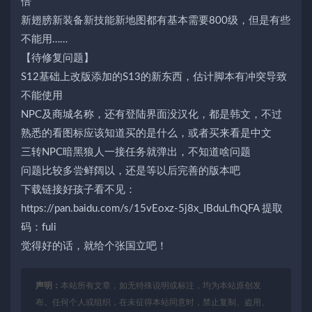
倍
新翅膀新装备新技能新地图都有基本需要800级，但是有些
不能用……
【待修复问题】
S12基础上改版添加的S13的新东西，估计脚本有冲突导致
不能使用
NPC及商城名称，还有登陆界面没汉化，都是韩文，不过
熟悉的看图标应该知道买的是什么，或者买来看是中文
三转NPC暗黑狼人一接任务就弹出，不知道啥问题
问题比较多尝鲜阔以，还是等以后完善的版本吧
下载链接好孩子看不见：
https://pan.baidu.com/s/15vEoxz-5j8x_IBduLfhQFA 提取
码：fuli
觉得好的话，就给个张国立吧！
声明：
本站所有文章，如无特殊说明或标注，均为本站原创发
布。任何个人或组织，在未征得本站同意时，禁止复制、盗用、