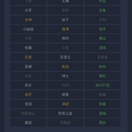
下载
主播
作品
分享
剧情
合集
女神
妹子
定制
小姐姐
微博
快手
抖音
推特
搬运
收藏
斗鱼
清纯
百度
百度云
百度盘
直播
私拍
粉丝
精选
绅士
网红
美女
自拍
自行打包
虎牙
观看
视频
资源
身材
转载
转载搬运
阿里云盘
露脸
颜值
高颜值
黑丝