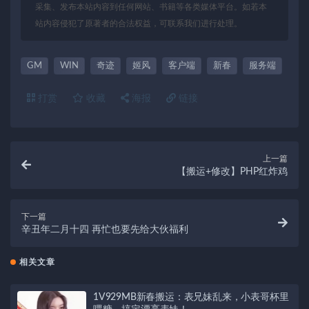
采集、发布本站内容到任何网站、书籍等各类媒体平台。如若本
站内容侵犯了原著者的合法权益，可联系我们进行处理。
GM
WIN
奇迹
姬风
客户端
新春
服务端
打赏
收藏
海报
链接
上一篇
【搬运+修改】PHP红炸鸡
下一篇
辛丑年二月十四 再忙也要先给大伙福利
相关文章
1V929MB新春搬运：表兄妹乱来，小表哥杯里