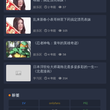
喂糖，搞定漂亮表妹！
娱乐区
2 年前
37
乱来新春小表哥杯里下药搞定漂亮表妹
娱乐区
3 年前
105
《忍者神龟：童年的英雄奇迹》
娱乐区
4 年前
58
日本浮世绘大师葛饰北斋多姿多彩的一生—-
《北斋漫画》
学习区
4 年前
314
标签
1V
onlyfans
P站