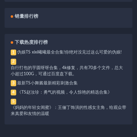
销量排行榜
下载热度排行榜
伪娘TS xixi曦曦最全合集!你绝对没见过这么可爱的伪娘!
1
2
自行打包的芋圆呀呀合集，4k修复，共有70多个文件，总大
小超过100G，可通过百度盘下载。
最新TS小舞酱最新精彩刺激合集
3
《TS赵汝珍：勇气的视频，令人惊艳的精选合集》
4
5
《妈妈的年轻女闺蜜》：王俪丁饰演的性感女主角，给观众带
来真爱和友情的温暖