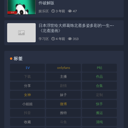
件破解版
娱乐区
3 年前
47
日本浮世绘大师葛饰北斋多姿多彩的一生—-
《北斋漫画》
学习区
4 年前
313
标签
1V
onlyfans
P站
下载
主播
作品
分享
剧情
合集
女神
妹子
定制
小姐姐
微博
快手
抖音
推特
搬运
收藏
斗鱼
清纯