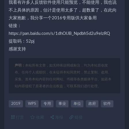
我看有许多人反馈软件使用只能预览，不能使用，我也说
不上具体的原因，估计是使用太多了，超数量了，在此向
大家抱歉，我分享一个2016专用版供大家备用
链接：
https://pan.baidu.com/s/1dhOlJB_Npdbh5d2u9elzRQ
提取码：52pj
感谢支持
声明：
本站所有文章，如无特殊说明或标注，均为本站原创发
布。任何个人或组织，在未征得本站同意时，禁止复制、盗用、
采集、发布本站内容到任何网站、书籍等各类媒体平台。如若本
站内容侵犯了原著者的合法权益，可联系我们进行处理。
2019
WPS
专用
事业
单位
政府
软件
打赏
收藏
海报
链接