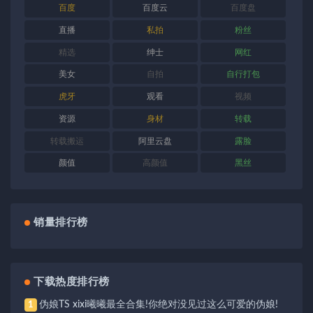
百度
百度云
百度盘
直播
私拍
粉丝
精选
绅士
网红
美女
自拍
自行打包
虎牙
观看
视频
资源
身材
转载
转载搬运
阿里云盘
露脸
颜值
高颜值
黑丝
销量排行榜
下载热度排行榜
伪娘TS xixi曦曦最全合集!你绝对没见过这么可爱的伪娘!
1