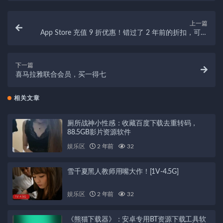
上一篇
App Store 充值 9 折优惠！错过了 2 年前的折扣，可别
再放过
下一篇
喜马拉雅联合会员，买一得七
相关文章
厕所战神小性感：收藏百度下载去重转码，
88.5GB影片资源软件
娱乐区
2 年前
32
雪千夏黑人教师用嘴大作！[1V-4.5G]
娱乐区
2 年前
32
《熊猫下载器》：安卓专用BT资源下载工具软