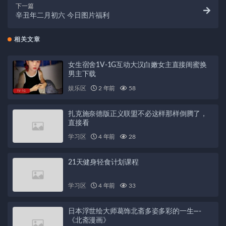
下一篇
辛丑年二月初六 今日图片福利
相关文章
女生宿舍1V-1G互动大汉白嫩女主直接闺蜜换
男主下载
娱乐区
2 年前
58
扎克施奈德版正义联盟不必这样那样倒腾了，
直接看
学习区
4 年前
28
21天健身轻食计划课程
学习区
4 年前
33
日本浮世绘大师葛饰北斋多姿多彩的一生—-
《北斋漫画》