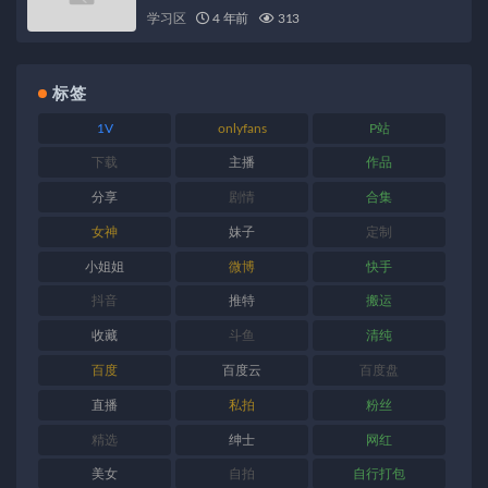
学习区
4 年前
313
标签
1V
onlyfans
P站
下载
主播
作品
分享
剧情
合集
女神
妹子
定制
小姐姐
微博
快手
抖音
推特
搬运
收藏
斗鱼
清纯
百度
百度云
百度盘
直播
私拍
粉丝
精选
绅士
网红
美女
自拍
自行打包