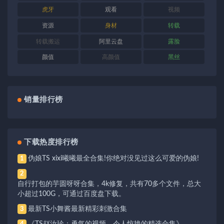
虎牙
观看
视频
资源
身材
转载
转载搬运
阿里云盘
露脸
颜值
高颜值
黑丝
销量排行榜
下载热度排行榜
伪娘TS xixi曦曦最全合集!你绝对没见过这么可爱的伪娘!
1
2
自行打包的芋圆呀呀合集，4k修复，共有70多个文件，总大
小超过100G，可通过百度盘下载。
最新TS小舞酱最新精彩刺激合集
3
《TS赵汝珍：勇气的视频，令人惊艳的精选合集》