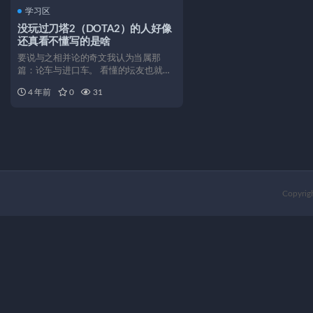
学习区
没玩过刀塔2（DOTA2）的人好像
还真看不懂写的是啥
要说与之相并论的奇文我认为当属那
篇：论车与进口车。 看懂的坛友也就当
个乐呵就好了，不要把内容...
4 年前
0
31
Copyrig