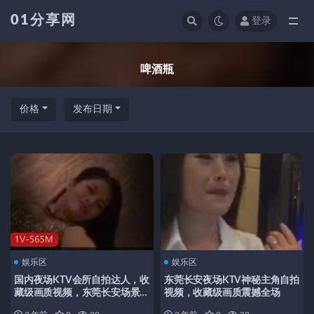
01分享网
登录
全部
啤酒瓶
价格
发布日期
娱乐区
娱乐区
国内夜场KTV会所自拍达人，收
东莞长安夜场KTV神秘主角自拍
藏级画质视频，东莞长安场景展
视频，收藏级画质震撼全场
示，下载观看一窥神秘