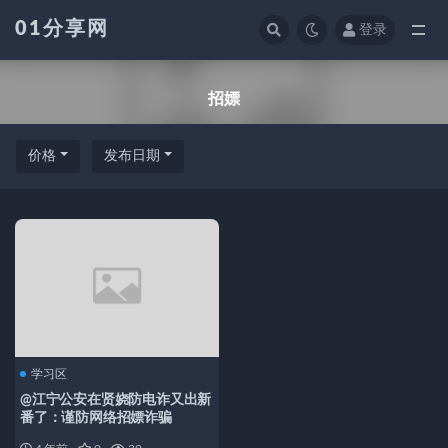
01分享网
登录
全部
招嫖
价格
发布日期
学习区
@江宁公安在贤娆防电诈又出新
番了：谨防网络招嫖诈骗