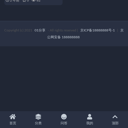
2 年前
0
62
Copyright (c) 2021
01分享
- All rights reserved
|
京ICP备18888888号-1
|
京
公网安备 188888888
首页
分类
问答
我的
顶部