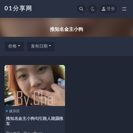
01分享网
登录
全部
推知名金主小狗
价格
发布日期
娱乐区
推知名金主小狗勾引路人跪舔推
车