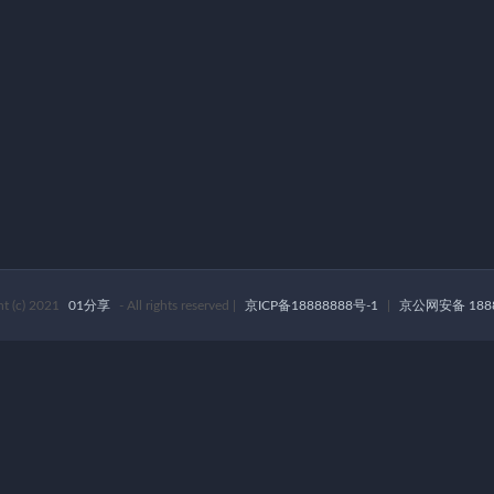
ht (c) 2021
01分享
- All rights reserved
|
京ICP备18888888号-1
|
京公网安备 1888