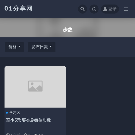
01分享网
登录
全部
步数
价格
发布日期
学习区
至少5元 要会刷微信步数