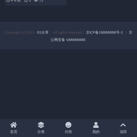
4 年前
0
72
Copyright (c) 2021
01分享
- All rights reserved
|
京ICP备18888888号-1
|
京
公网安备 188888888
首页
分类
问答
我的
顶部