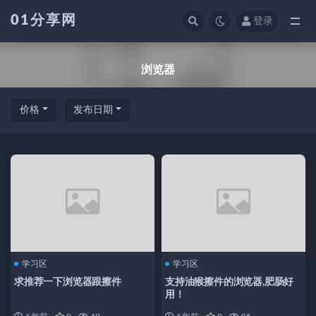
01分享网
登录
全部
浏览器
价格
发布日期
学习区
学习区
求推荐一下浏览器跟擦件
支持油猴擦件的浏览器,肥肠好
用！