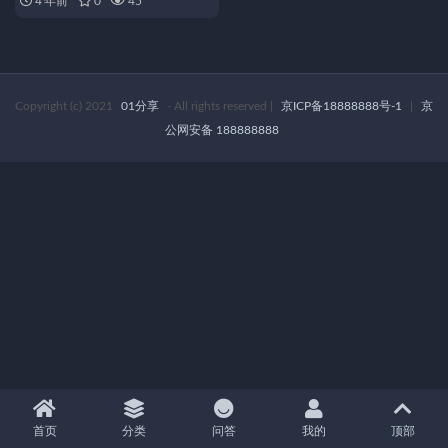
4 年前
0
45
Copyright (c) 2021
01分享
- All rights reserved
|
京ICP备18888888号-1
|
京
公网安备 188888888
首页
分类
问答
我的
顶部