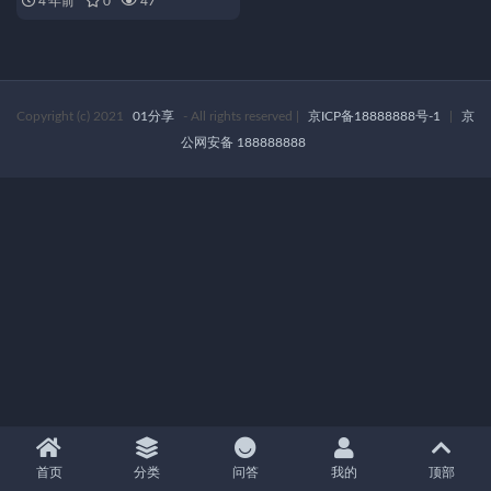
4 年前
0
47
Copyright (c) 2021
01分享
- All rights reserved
|
京ICP备18888888号-1
|
京
公网安备 188888888
首页
分类
问答
我的
顶部