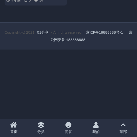
4 年前
0
34
Copyright (c) 2021
01分享
- All rights reserved
|
京ICP备18888888号-1
|
京
公网安备 188888888
首页
分类
问答
我的
顶部