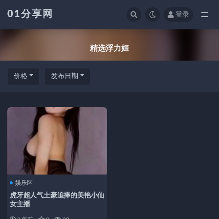
01分享网
登录
全部
精选浮力姬
价格
发布日期
娱乐区
虎牙超人气土豪追捧的美艳小仙
女主播