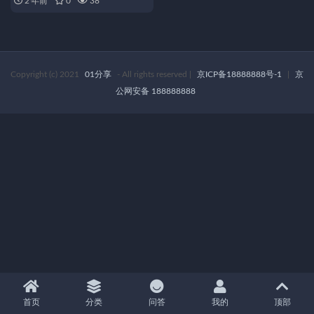
2 年前
0
38
Copyright (c) 2021
01分享
- All rights reserved
|
京ICP备18888888号-1
|
京
公网安备 188888888
首页
分类
问答
我的
顶部