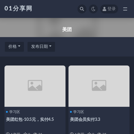
01分享网
登录
全部
美团
价格
发布日期
学习区
学习区
美团红包-10.5元，实付4.5
美团会员实付3.3