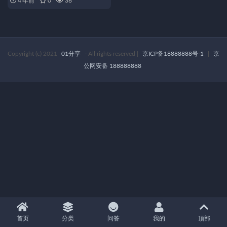
4 年前
0
36
Copyright (c) 2021
01分享
- All rights reserved
|
京ICP备18888888号-1
|
京
公网安备 188888888
首页
分类
问答
我的
顶部