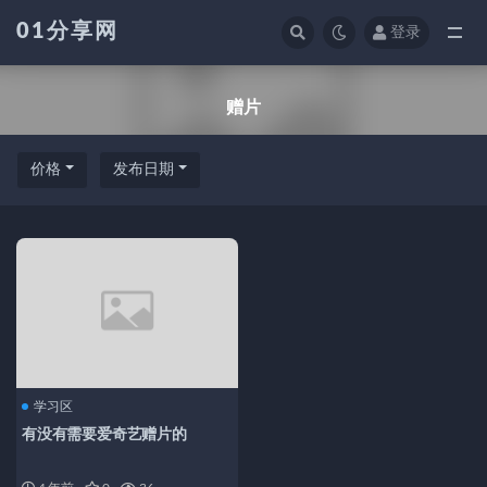
01分享网
登录
全部
赠片
价格
发布日期
学习区
有没有需要爱奇艺赠片的