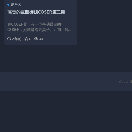
娱乐区
高贵的巨熊御姐COSER第二期
在COSER界，有一位备受瞩目的
COSER，她就是抱走莫子。近期，她推
出了备受期待的第二期作...
2 年前
0
44
Copyrig