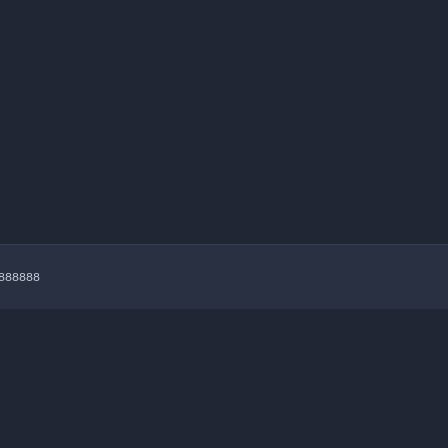
88888