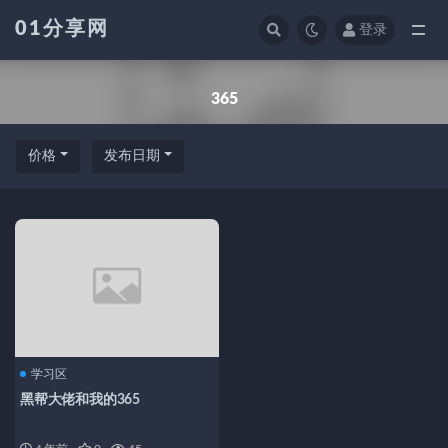
01分享网
登录
全部
365
价格
发布日期
学习区
黑帮大佬和我的365