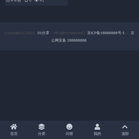
4 年前
0
41
Copyright (c) 2021
01分享
- All rights reserved
|
京ICP备18888888号-1
|
京
公网安备 188888888
首页
分类
问答
我的
顶部