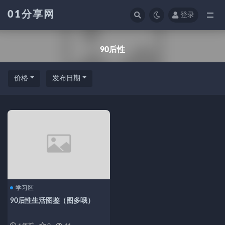
01分享网
登录
全部
90后性
价格
发布日期
学习区
90后性生活图鉴（图多哦）