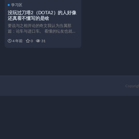
学习区
没玩过刀塔2（DOTA2）的人好像
还真看不懂写的是啥
要说与之相并论的奇文我认为当属那
篇：论车与进口车。 看懂的坛友也就当
个乐呵就好了，不要把内容...
4 年前
0
31
Copyrig