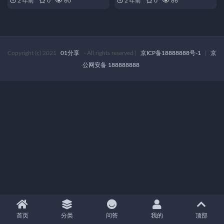
2 年前
0
60
2 年前
0
86
Copyright (c) 2021
01分享
- All rights reserved
|
京ICP备18888888号-1
|
京
公网安备 188888888
首页
分类
问答
我的
顶部