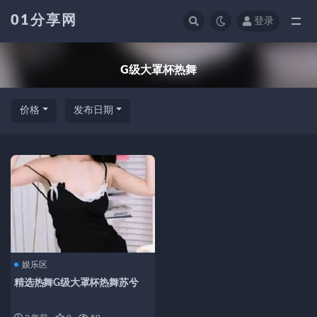
01分享网
登录
全部
G级大罩杯热舞
价格
发布日期
娱乐区
精选热舞G级大罩杯热舞苏兮