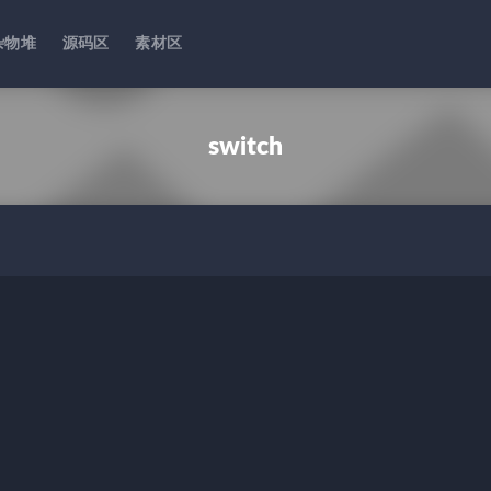
杂物堆
源码区
素材区
switch